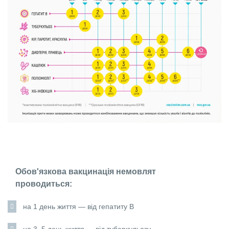
Обов'язкова вакцинація немовлят
проводиться:
на 1 день життя — від гепатиту В
на 3–5 день життя — від туберкульозу