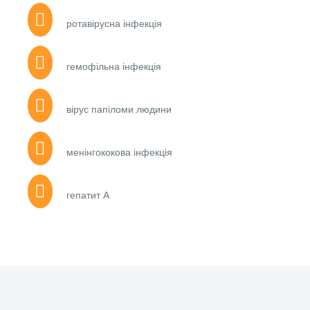
ротавірусна інфекція
гемофільна інфекція
вірус папіломи людини
менінгококова інфекція
гепатит А