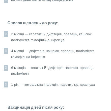
Список щеплень до року:
2 місяці — гепатит В, дифтерія, правець, кашлюк,
поліомієліт, гемофільна інфекція
4 місяці — дифтерія, кашлюк, правець, поліомієліт,
гемофільна інфекція
6 місяців — гепатит В, дифтерія, кашлюк, правець,
поліомієліт
1 рік — гемофільна інфекція, паротит, кір, краснуха
Вакцинація дітей після року: