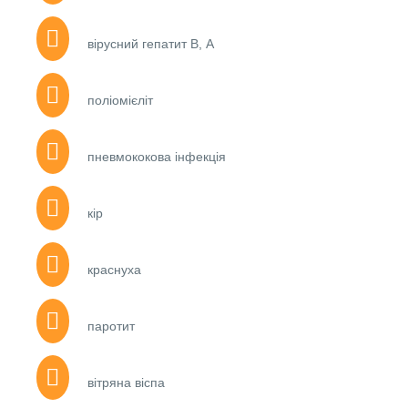
вірусний гепатит В, А
поліомієліт
пневмококова інфекція
кір
краснуха
паротит
вітряна віспа