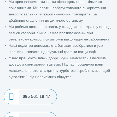
Ми призначаємо ліки тільки після щеплення і тільки за
показаннями. Ми проти необґрунтованого використання
знеболювальних чи жарознижуючих препаратів і за
дбайливе ставлення до дитячого організму.
Ми робимо щеплення навіть у складних випадках, у період
ремісії хвороби. Якщо немає протипоказань, при
ретельному контролі симптомів вакцинація не заборонена.
Наші педіатри допомагають батькам розібратися в усіх
нюансах і скласти індивідуальні графіки вакцинації.
У нас працюють тільки добрі і чуйні медсестри з великим
досвідом спілкування з дітьми. Під час процедури вони
максимально оточать дитину турботою і зроблять все, щоб
відволікти її від неприємних відчуттів.
095-561-19-47