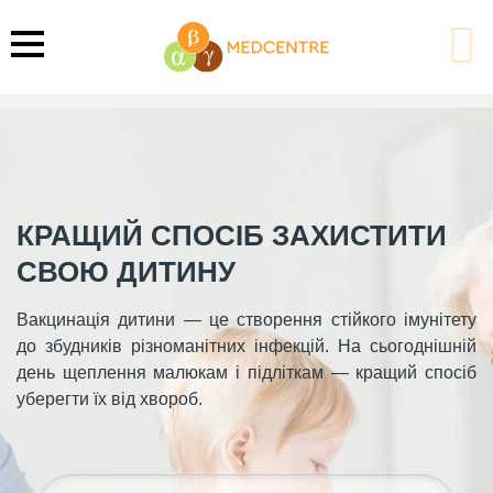
Головна
Дитячий медичний центр «ГАММА+»
Вакцинація дітей
Вакцинація дітей
КРАЩИЙ СПОСІБ ЗАХИСТИТИ
СВОЮ ДИТИНУ
Вакцинація дитини — це створення стійкого імунітету
до збудників різноманітних інфекцій. На сьогоднішній
день щеплення малюкам і підліткам — кращий спосіб
уберегти їх від хвороб.