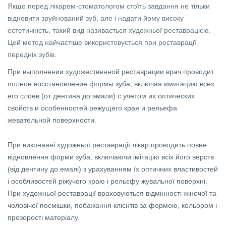
Якщо перед лікарем-стоматологом стоїть завдання не тільки
відновити зруйнований зуб, але і надати йому високу
естетичність, такий вид називається художньої реставрацією.
Цей метод найчастіше використовується при реставрації
передніх зубів.
При выполнении художественной реставрации врач проводит
полное восстановление формы зуба, включая имитацию всех
его слоев (от дентина до эмали) с учетом их оптических
свойств и особенностей режущего края и рельефа
жевательной поверхности.
При виконанні художньої реставрації лікар проводить повне
відновлення форми зуба, включаючи імітацію всіх його верств
(від дентину до емалі) з урахуванням їх оптичних властивостей
і особливостей ріжучого краю і рельєфу жувальної поверхні.
При художньої реставрації враховуються відмінності жіночої та
чоловічої посмішки, побажання клієнтів за формою, кольором і
прозорості матеріалу.