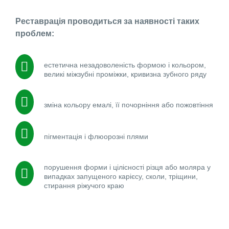
Реставрація проводиться за наявності таких
проблем:
естетична незадоволеність формою і кольором,
великі міжзубні проміжки, кривизна зубного ряду
зміна кольору емалі, її почорніння або пожовтіння
пігментація і флюорозні плями
порушення форми і цілісності різця або моляра у
випадках запущеного карієсу, сколи, тріщини,
стирання ріжучого краю